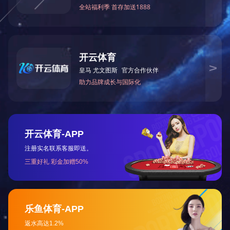
下一篇：
朗诗德
开元(中国)一站式服务平台
欧歌电器
优百特
通利电器
金稻电器